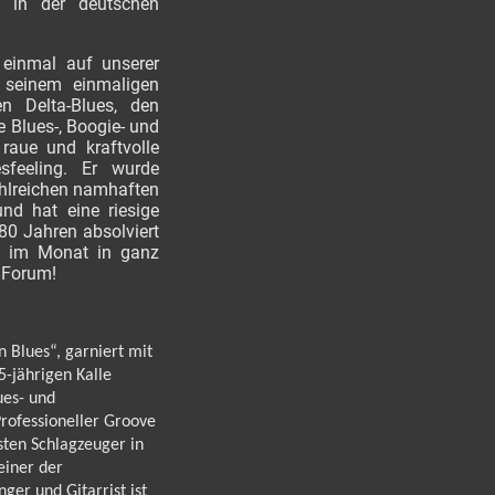
e in der deutschen
 einmal auf unserer
seinem einmaligen
en Delta-Blues, den
 Blues-, Boogie- und
 raue und kraftvolle
sfeeling. Er wurde
ahlreichen namhaften
nd hat eine riesige
0 Jahren absolviert
e im Monat in ganz
 Forum!
n Blues“, garniert mit
5-jährigen Kalle
ues- und
Professioneller Groove
sten Schlagzeuger in
einer der
ger und Gitarrist ist