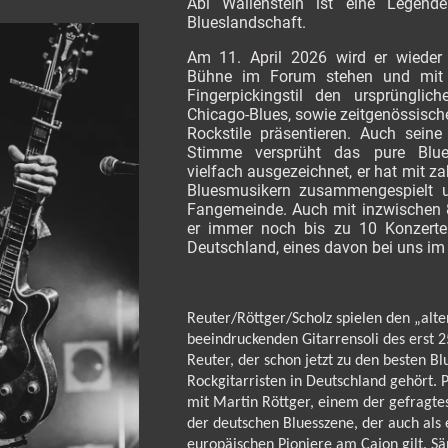
Abi Wallenstein ist eine Legend
Blueslandschaft.
Am 11. April 2026 wird er wieder
Bühne im Forum stehen und mit 
Fingerpickingstil den ursprünglich
Chicago-Blues, sowie zeitgenössische
Rockstile präsentieren. Auch seine
Stimme versprüht das pure Blue
vielfach ausgezeichnet, er hat mit z
Bluesmusikern zusammengespielt u
Fangemeinde. Auch mit inzwischen 8
er immer noch bis zu 10 Konzert
Deutschland, eines davon bei uns im
Reuter/Röttger/Scholz spielen den „alte
beeindruckenden Gitarrensoli des erst 2
Reuter, der schon jetzt zu den besten Bl
Rockgitarristen in Deutschland gehört. 
mit Martin Röttger, einem der gefragte
der deutschen Bluesszene, der auch als 
europäischen Pioniere am Cajon gilt. Sän