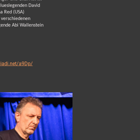
Blueslegenden David
a Red (USA)
in verschiedenen
gende Abi Wallenstein
miadi.net/a9Dp/